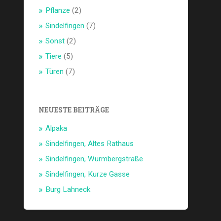
Pflanze
(2)
Sindelfingen
(7)
Sonst
(2)
Tiere
(5)
Türen
(7)
NEUESTE BEITRÄGE
Alpaka
Sindelfingen, Altes Rathaus
Sindelfingen, Wurmbergstraße
Sindelfingen, Kurze Gasse
Burg Lahneck