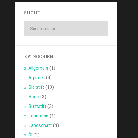
SUCHE
KATEGORIEN
Allgemein
(1)
Aquarell
(4)
Bleistift
(13)
Bonn
(3)
Buntstift
(3)
Lahnstein
(1)
Landschaft
(4)
Öl
(3)