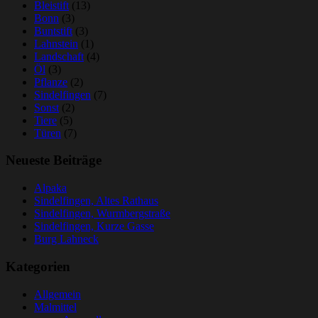
Bleistift
(13)
Bonn
(3)
Buntstift
(3)
Lahnstein
(1)
Landschaft
(4)
Öl
(3)
Pflanze
(2)
Sindelfingen
(7)
Sonst
(2)
Tiere
(5)
Türen
(7)
Neueste Beiträge
Alpaka
Sindelfingen, Altes Rathaus
Sindelfingen, Wurmbergstraße
Sindelfingen, Kurze Gasse
Burg Lahneck
Kategorien
Allgemein
Malmittel