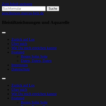
Zum Inhalt springen
Suchen
nach:
pencilnmore.marcus-belz.de
Bleistiftzeichnungen und Aquarelle
Zurück auf Los
Über mich
Wie Du mich erreichen kannst
Featured
Bestes Sohn Seite
Daten, Daten, Daten
Impressum
Datenschutz
Suchfeld
ein-/ausblenden
Zurück auf Los
Über mich
Wie Du mich erreichen kannst
Featured
Bestes Sohn Seite