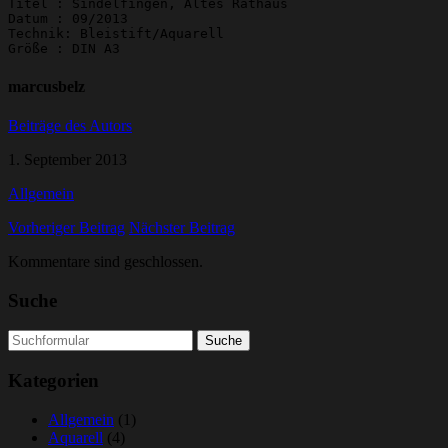
Titel : Sindelfingen, Altes Rathaus

Datum : 09/2013

Technik: Bleistift/Aquarell

Größe : DIN A3
marcusbelz
Beiträge des Autors
1. September 2013
Allgemein
Vorheriger Beitrag
Nächster Beitrag
Kommentare sind geschlossen.
Suche
Suchen
nach:
Kategorien
Allgemein
(1)
Aquarell
(4)